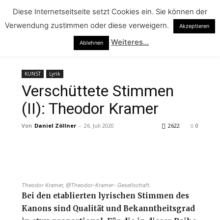
Diese Internetseitseite setzt Cookies ein. Sie können der
Verwendung zustimmen oder diese verweigern.
Akzeptieren
Start
KUNST
Lyrik
Weiteres...
Ablehnen
KUNST
Lyrik
Verschüttete Stimmen
(II): Theodor Kramer
Von
Daniel Zöllner
-
26. Juli 2020
2622
0
Theodor Kramer, @Theodor-Kramer- Gesellschaft.
Bei den etablierten lyrischen Stimmen des
Kanons sind Qualität und Bekanntheitsgrad