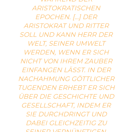
RISTOKRATISCHEN E
POCHEN. […] DER A
RISTOKRAT UND RITTER S
OLL UND KANN HERR DER W
ELT, SEINER UMWELT W
ERDEN, WENN ER SICH N
ICHT VON IHREM ZAUBER E
INFANGEN LÄSST. IN DER N
ACHAHMUNG GÖTTLICHER T
UGENDEN ERHEBT ER SICH Ü
BER DIE GESCHICHTE UND G
ESELLSCHAFT, INDEM ER S
IE DURCHDRINGT UND
DABEI GLEICHZEITIG ZU S
EINER VERNÜNFTIGEN, S