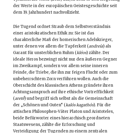
der Werte in der europäischen Geistesgeschichte seit
dem 19. Jahrhundert nachvollzieht.
Die Tugend ordnet Straub dem Selbstverständnis
einer aristokratischen Ethik zu: Sie ist das
charakterliche Maß der homerischen Adelskrieger,
unter denen vor allem die Tapferkeit (
andreía
) als
Garant für unsterblichen Ruhm (
kléos
) zählte. Der
ideale Heros bezwingt nicht nur den äußeren Gegner
im Zweikampf, sondern vor allem seine inneren
Feinde, die Triebe, die ihn zur feigen Flucht oder zum
unbeherrschtem Zorn verführen wollen. Auch die
Oberschicht des klassischen Athens gründete ihren
Achtungsanspruch auf ihre ethische Vortrefflichkeit
(
aretḗ
) und begriff sich selbst als die Gemeinschaft
der „Schönen und Guten“ (
kalós kagathós
). Für die
attischen Philosophen-Väter Platon und Aristoteles,
beide Befürworter eines hierarchisch geordneten
Staatswesens, zählte die Erforschung und
Verteidigung der Tugenden zu einem zentralen