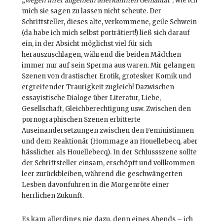
„
wegen ihrer allgemein anerkannten Genialität
“, wie ich
mich sie sagen zu lassen nicht scheute. Der
Schriftsteller, dieses alte, verkommene, geile Schwein
(da habe ich mich selbst porträtiert!) ließ sich darauf
ein, in der Absicht möglichst viel für sich
herauszuschlagen, während die beiden Mädchen
immer nur auf sein Sperma aus waren. Mir gelangen
Szenen von drastischer Erotik, grotesker Komik und
ergreifender Traurigkeit zugleich! Dazwischen
essayistische Dialoge über Literatur, Liebe,
Gesellschaft, Gleichberechtigung usw. Zwischen den
pornographischen Szenen erbitterte
Auseinandersetzungen zwischen den Feministinnen
und dem Reaktionär (Hommage an Houellebecq, aber
hässlicher als Houellebecq). In der Schlussszene sollte
der Schriftsteller einsam, erschöpft und vollkommen
leer zurückbleiben, während die geschwängerten
Lesben davonfuhren in die Morgenröte einer
herrlichen Zukunft.
Es kam allerdings nie dazu, denn eines Abends – ich