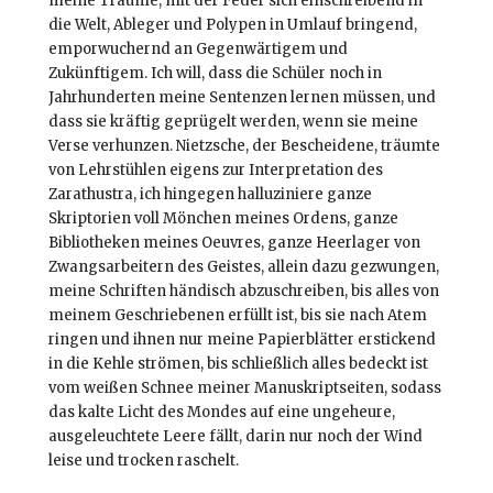
meine Träume, mit der Feder sich einschreibend in
die Welt, Ableger und Polypen in Umlauf bringend,
emporwuchernd an Gegenwärtigem und
Zukünftigem. Ich will, dass die Schüler noch in
Jahrhunderten meine Sentenzen lernen müssen, und
dass sie kräftig geprügelt werden, wenn sie meine
Verse verhunzen. Nietzsche, der Bescheidene, träumte
von Lehrstühlen eigens zur Interpretation des
Zarathustra, ich hingegen halluziniere ganze
Skriptorien voll Mönchen meines Ordens, ganze
Bibliotheken meines Oeuvres, ganze Heerlager von
Zwangsarbeitern des Geistes, allein dazu gezwungen,
meine Schriften händisch abzuschreiben, bis alles von
meinem Geschriebenen erfüllt ist, bis sie nach Atem
ringen und ihnen nur meine Papierblätter erstickend
in die Kehle strömen, bis schließlich alles bedeckt ist
vom weißen Schnee meiner Manuskriptseiten, sodass
das kalte Licht des Mondes auf eine ungeheure,
ausgeleuchtete Leere fällt, darin nur noch der Wind
leise und trocken raschelt.