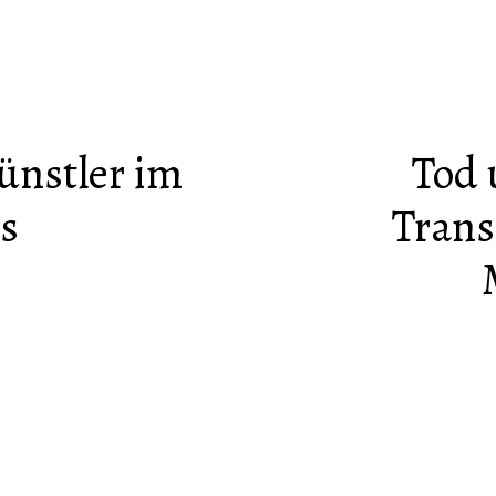
ünstler im
Tod 
s
Tran