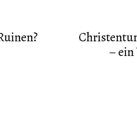
Ruinen?
Christentu
– ein