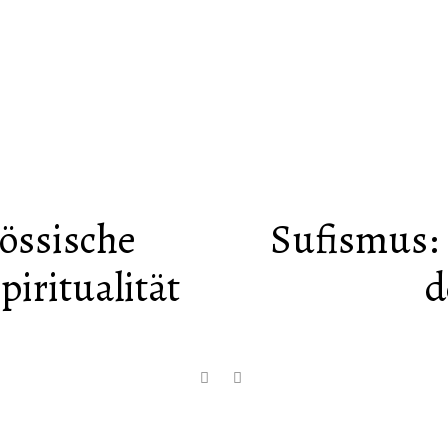
nössische
Sufismus: 
piritualität
d