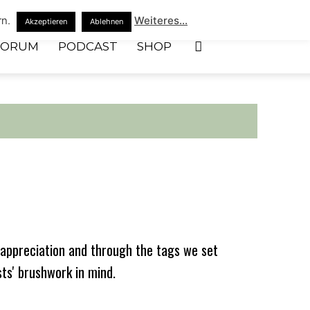
rn.
Weiteres...
Akzeptieren
Ablehnen
FORUM
PODCAST
SHOP
appreciation and through the tags we set
sts' brushwork in mind.