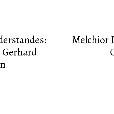
derstandes:
Melchior 
 Gerhard
n