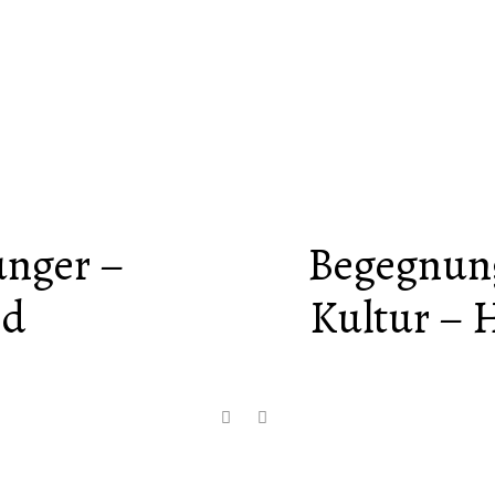
ünger –
Begegnung
ed
Kultur – 