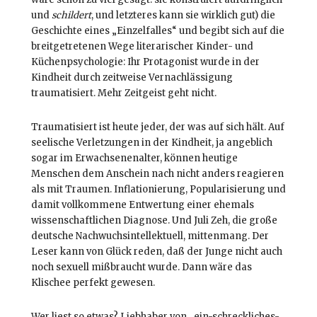
und
schildert
, und letzteres kann sie wirklich gut) die
Geschichte eines „Einzelfalles“ und begibt sich auf die
breitgetretenen Wege literarischer Kinder- und
Küchenpsychologie: Ihr Protagonist wurde in der
Kindheit durch zeitweise Vernachlässigung
traumatisiert. Mehr Zeitgeist geht nicht.
Traumatisiert ist heute jeder, der was auf sich hält. Auf
seelische Verletzungen in der Kindheit, ja angeblich
sogar im Erwachsenenalter, können heutige
Menschen dem Anschein nach nicht anders reagieren
als mit Traumen. Inflationierung, Popularisierung und
damit vollkommene Entwertung einer ehemals
wissenschaftlichen Diagnose. Und Juli Zeh, die große
deutsche Nachwuchsintellektuell, mittenmang. Der
Leser kann von Glück reden, daß der Junge nicht auch
noch sexuell mißbraucht wurde. Dann wäre das
Klischee perfekt gewesen.
Wer liest so etwas? Liebhaber von „ein-schreckliches-