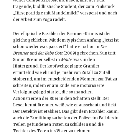
weiter Computerprobleme haben, hilft der Dutt
tragende, buddhistische Student, der zum Frühstück
„Hirseporridge mit Mandelmilch“ verspeist und nach
der Arbeit zum Yoga radelt.
Der elliptische Erzähler der Brenner-Krimis ist der
gleiche geblieben. Mit dem typischen Anfang „Jetzt ist
schon wieder was passiert“ hatte er schon in
Der
Brenner und der liebe Gott
(2009) gebrochen. Nun tritt
Simon Brenner selbst in
Müll
etwas in den
Hintergrund. Der kopfwehgeplagte Grantler
ermittelnd wie eh und je, mehr von Zufall zu Zufall
stolpernd, um im entscheidenden Moment zur Tat zu
schreiten, indem er am Ende eine motorisierte
Verfolgungsjagd startet, die so manchen
Actionstreifen der 80er in den Schatten stellt. Der
Leser kennt Brenner, weiß, wie er ausschaut und tickt.
Der Detektiv ist etabliert. Das gibt dem Erzähler Raum,
auch die Ermittlungsarbeiten der Polizei im Fall des in
Teilen gefundenen Toten zu schildern und die
Tochter des Toten ins Visier zu nehmen.