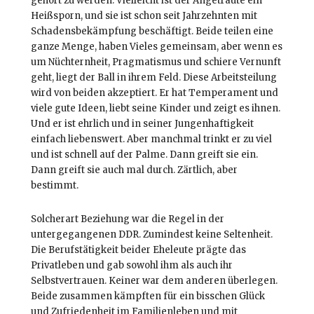
gehört zu werden. Vielleicht ist der Angetraute ein
Heißsporn, und sie ist schon seit Jahrzehnten mit
Schadensbekämpfung beschäftigt. Beide teilen eine
ganze Menge, haben Vieles gemeinsam, aber wenn es
um Nüchternheit, Pragmatismus und schiere Vernunft
geht, liegt der Ball in ihrem Feld. Diese Arbeitsteilung
wird von beiden akzeptiert. Er hat Temperament und
viele gute Ideen, liebt seine Kinder und zeigt es ihnen.
Und er ist ehrlich und in seiner Jungenhaftigkeit
einfach liebenswert. Aber manchmal trinkt er zu viel
und ist schnell auf der Palme. Dann greift sie ein.
Dann greift sie auch mal durch. Zärtlich, aber
bestimmt.
Solcherart Beziehung war die Regel in der
untergegangenen DDR. Zumindest keine Seltenheit.
Die Berufstätigkeit beider Eheleute prägte das
Privatleben und gab sowohl ihm als auch ihr
Selbstvertrauen. Keiner war dem anderen überlegen.
Beide zusammen kämpften für ein bisschen Glück
und Zufriedenheit im Familienleben und mit