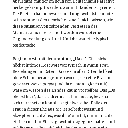
Absurdität, mit der im heutigen Deutschland Narrative
herbeigekrampft werden, war mit Händen zu greifen.
Die Ehefrau hat unbewusst und ungewollt (sie konnte
ja im Moment des Geschehens noch nicht wissen, wie
diese Situation von führenden Vertretern des
Mainstreams interpretiert werden würde) eine
Gegenerzählung eröffnet. Und die war eine typisch
ostdeutsche:
Beginnen wir mit der Anrufung „Hase“: Ein solches
höchst intimes Kosewort war typisch in Mann-Frau-
Beziehungen im Osten. Dass es in aller Öffentlichkeit
ohne Scham herausgerufen wurde, sich eine Frau in
gewisser Weise
outete
(und ihren Mann gleich mit)
,
wäre im Westen des Landes kaum vorstellbar. Das „Du
bleibst hier“, das sie dreimal rufen musste, bevor sie
sich durchsetzen konnte, sagt etwas über Rolle der
Frau in dieser Ehe aus: Sie ist selbstbewusst und
akzeptiert nicht alles, was ihr Mann tut, nimmt nichts
einfach nur hin. Sie ist gewohnt, dagegenzuhalten und