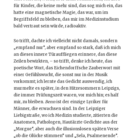
für Kinder, die keine mehr sind, das sog mich ein, das
hatte eine magnetische Magie, das war, um im
Begriffsfeld zu bleiben, das mir im Medizinstudium
bald vertraut sein würde, radioaktiv.
So trifft, dachte ich vielleicht nicht damals, sondern
„empfand nur“, aber empfand so stark, daß ich mich
an dieses innere Türauffliegen erinnere, das diese
Zeilen bewirkten, – so trifft, denke ich heute, das
poetische Wort, das Eichendorffsche Zauberwort mit
einer Gefühlswucht, die sonst nur in der Musik
vorkommt; ich lernte das Gedicht auswendig, ich
murmelte es später, in den Hitzesommern Leipzigs,
die immer Prüfungszeit waren, vor mich hin; es half
mir, zu bleiben.
Benn
ist der einzige Lyriker für
Männer, die erwachsen sind. In der Leipziger
Liebigstraße, wo ich Medizin studierte, zitierten die
Anatomen, Pathologen, Hautärzte Gedichte aus der
„Morgue“, aber auch die illusionslosen späten Verse
„ob die Glücke stimmen“ und „Sela, Psalmenende“.