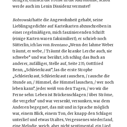
bringen, einfach die Preise in die Astronomie, schon
werde auch im Lenin Dissidenz vermutet!
Bobrowski
hatte die Angewohnheit gehabt, seine
Lieblingsgedichte auf Karteikarten abzuschreiben in
einer regelmäßigen, mich faszinierenden Schrift
(einige Karten waren faksimiliert), er schrieb noch
Sütterlin, ich las von
Brentano
„Wenn der lahme Weber
träumt, er webe, / Träumt die kranke Lerche auch, sie
schwebe“ und war berührt, ich schlug das Buch an
anderer, zufälliger, Stelle auf, Seite 235, Gottfried
Benn, „Schleierkraut“, las die erste Strophe
„Schleierkraut, Schleierkraut rauschen, / rausche die
Stunde an, / Himmel, die Himmel lauschen, / wer noch
leben kann“, jeder weiß von den Tagen, / wo wir die
Ferne sehn: Leben ist Brückenschlagen / über Ströme,
die vergehn“ und war versenkt, versunken, war dem
Anderen begegnet, das mit und in Sprache möglich
war, einem Blick, einem Ton, der knapp den Schlager
unterlief und etwas Uraltes, Vergessenes wiederfand,
eine Melodie, weich, aber nicht sentimental, ein Lied