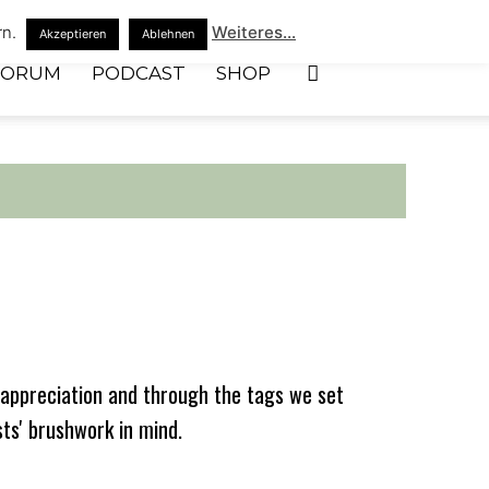
rn.
Weiteres...
Akzeptieren
Ablehnen
FORUM
PODCAST
SHOP
appreciation and through the tags we set
sts' brushwork in mind.