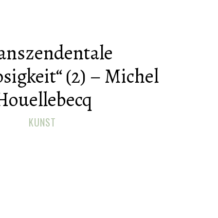
anszendentale
igkeit“ (2) – Michel
Houellebecq
KUNST