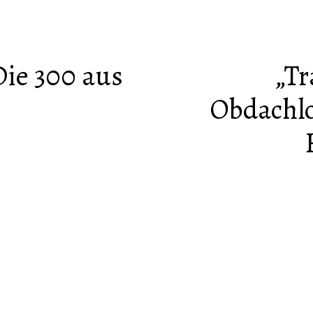
Die 300 aus
„Tr
Obdachlos