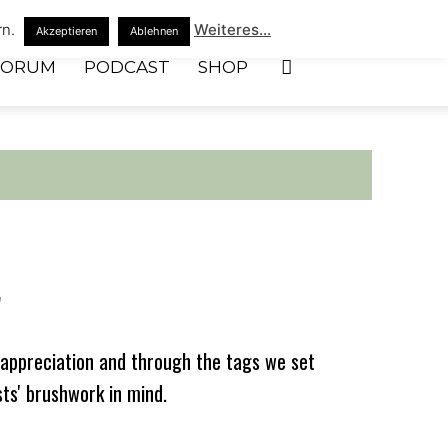
rn.
Weiteres...
Akzeptieren
Ablehnen
FORUM
PODCAST
SHOP
r
appreciation and through the tags we set
sts' brushwork in mind.