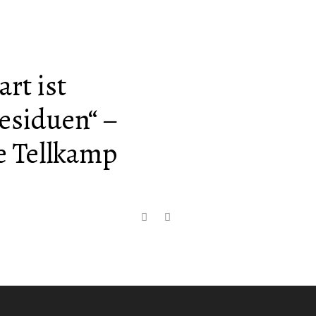
rt ist
esiduen“ –
e Tellkamp