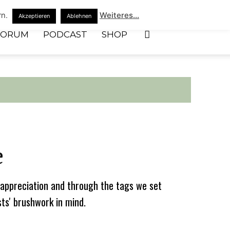
rn.
Weiteres...
Akzeptieren
Ablehnen
FORUM
PODCAST
SHOP
e
appreciation and through the tags we set
sts' brushwork in mind.