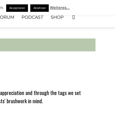
rn.
Weiteres...
Akzeptieren
Ablehnen
FORUM
PODCAST
SHOP
appreciation and through the tags we set
sts' brushwork in mind.