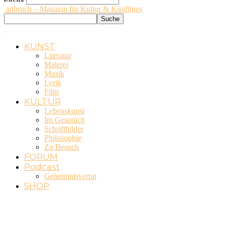
anbruch – Magazin für Kultur & Künftiges
KUNST
Literatur
Malerei
Musik
Lyrik
Film
KULTUR
Lebenskunst
Im Gespräch
Schriftbilder
Philosophie
Zu Besuch
FORUM
Podcast
Geheimnisverrat
SHOP