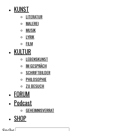
KUNST
LITERATUR
MALEREI
MUSIK
LYRIK
FILM
KULTUR
LEBENSKUNST
IM GESPRÄCH
SCHRIFTBILDER
PHILOSOPHIE
ZU BESUCH
FORUM
Podcast
GEHEIMNISVERRAT
SHOP
Suche