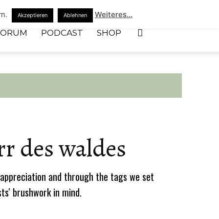
rn.
Weiteres...
Akzeptieren
Ablehnen
FORUM
PODCAST
SHOP
err des waldes
appreciation and through the tags we set
sts' brushwork in mind.