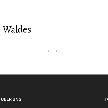
s Waldes
 ÜBER UNS
F