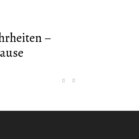
hrheiten –
rause