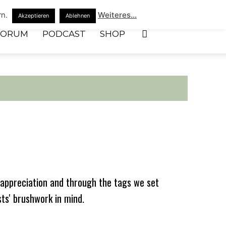
rn.
Weiteres...
Akzeptieren
Ablehnen
FORUM
PODCAST
SHOP
appreciation and through the tags we set
sts' brushwork in mind.