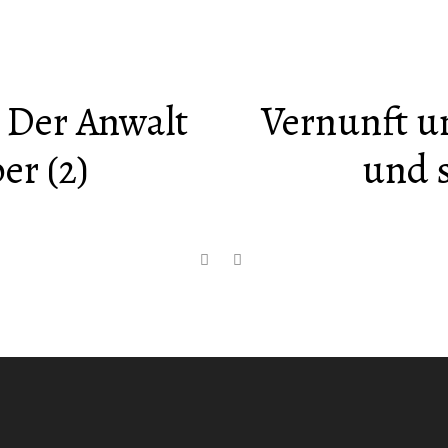
 Der Anwalt
Vernunft u
er (2)
und s