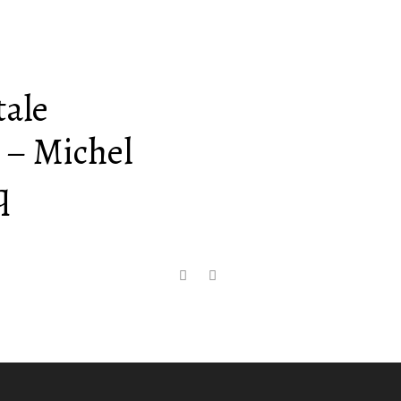
tale
) – Michel
q