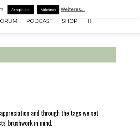
rn.
Weiteres...
Akzeptieren
Ablehnen
FORUM
PODCAST
SHOP
appreciation and through the tags we set
sts' brushwork in mind.