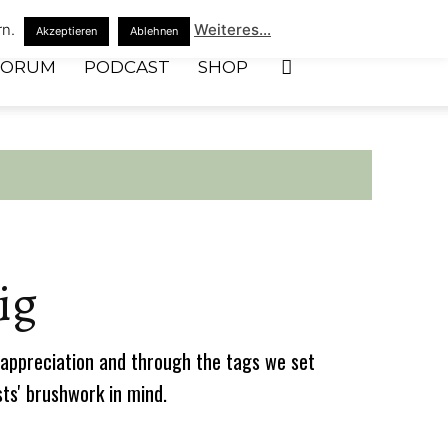
rn.
Weiteres...
Akzeptieren
Ablehnen
FORUM
PODCAST
SHOP
ig
appreciation and through the tags we set
sts' brushwork in mind.