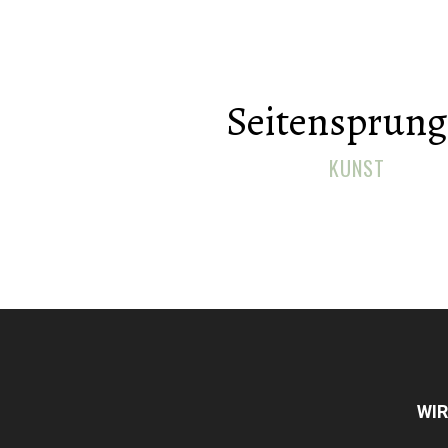
Seitensprung 
KUNST
WIR