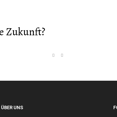
ie Zukunft?
 ÜBER UNS
F