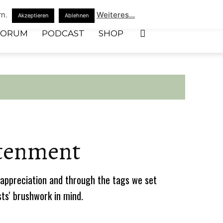
rn.
Weiteres...
Akzeptieren
Ablehnen
FORUM
PODCAST
SHOP
tenment
appreciation and through the tags we set
sts' brushwork in mind.