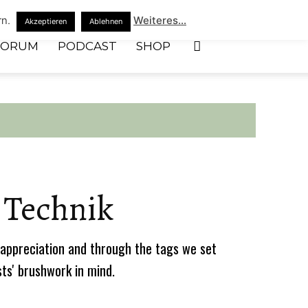
rn.
Weiteres...
Akzeptieren
Ablehnen
FORUM
PODCAST
SHOP
 Technik
appreciation and through the tags we set
sts' brushwork in mind.